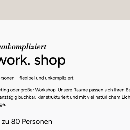
 unkompliziert
work. shop
rsonen – flexibel und unkompliziert.
ing oder großer Workshop: Unsere Räume passen sich Ihren Be
ztägig buchbar, klar strukturiert und mit viel natürlichem Lich
U-Form
30 
ge.
 zu 80 Personen
Sesselkreis
45 