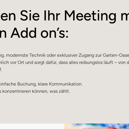
en Sie Ihr Meeting m
n Add on’s:
U-Form
50 
ung, modernste Technik oder exklusiver Zugang zur Garten-Oas
lich vor Ort und sorgt dafür, dass alles reibungslos läuft – von 
Sesselkreis
60 
f.
 einfache Buchung, klare Kommunikation.
Block
30-40
s konzentrieren können, was zählt.
Kino
150