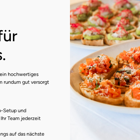
Schule
80 
für
Inseln
70 
.
E-Form
50 
 ein hochwertiges
am rundum gut versorgt
so-Setup und
Ihr Team jederzeit
ings auf das nächste