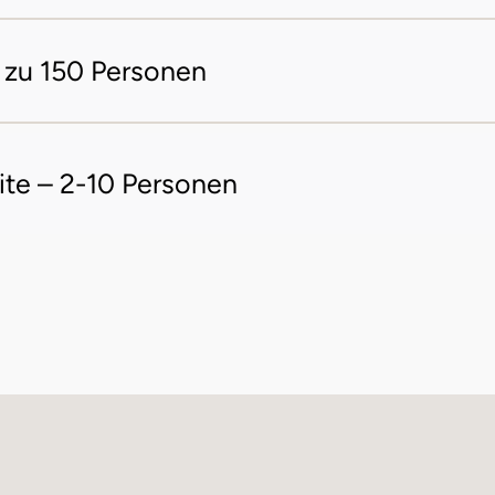
 zu 150 Personen
Block
40 
te – 2-10 Personen
Kino
80 
Schule
40 
Inseln
XX 
E-Form
XX 